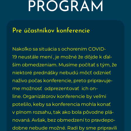
PROGRAM
Pre účastníkov konferencie
Nakoľ­ko sa situ­ácia s ocho­re­ním COVID-
19 neus­tá­le mení , je mož­né že dôj­de k ďal­
ším obme­dze­niam. Musí­me počí­tať s tým, že
nie­kto­ré pred­náš­ky nebu­dú môcť odznieť
naži­vo počas kon­fe­ren­cie, pre­to pri­pra­vu­je­
me mož­nosť odpre­zen­to­vať ich on-
line. Orga­ni­zá­to­rov kon­fe­ren­cie by veľ­mi
pote­ši­lo, keby sa kon­fe­ren­cia moh­la konať
v plnom roz­sa­hu, tak ako bola pôvod­ne plá­
no­va­ná. Avšak, bez obme­dze­ní to prav­de­po­
dob­ne nebu­de mož­né. Radi by sme pri­pra­vi­li