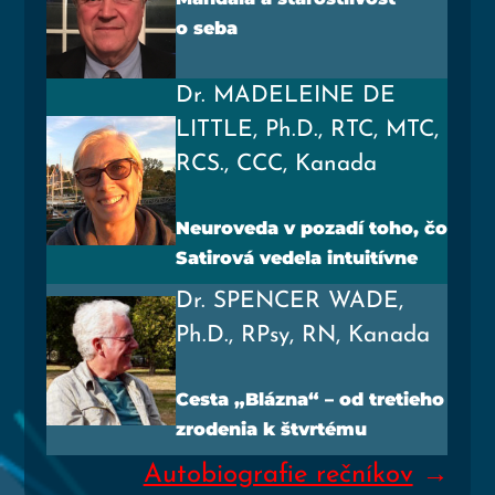
o seba
Dr. MADELEINE DE
LITTLE, Ph.D., RTC, MTC,
RCS., CCC, Kanada
Neuro­ve­da v poza­dí toho, čo
Sati­ro­vá vede­la intuitívne
Dr. SPENCER WADE,
Ph.D., RPsy, RN, Kanada
Ces­ta „Bláz­na“ – od tre­tie­ho
zro­de­nia k štvrtému
Autobiografie rečníkov
→