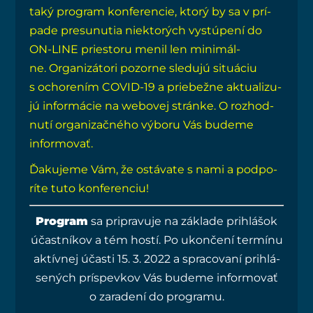
taký prog­ram kon­fe­ren­cie, kto­rý by sa v prí­
pa­de pre­su­nu­tia nie­kto­rých vystú­pe­ní do
ON-LINE pries­to­ru menil len mini­mál­
ne. Orga­ni­zá­to­ri pozor­ne sle­du­jú situ­áciu
s ocho­re­ním COVID-19 a prie­bež­ne aktu­ali­zu­
jú infor­má­cie na webo­vej strán­ke. O roz­hod­
nu­tí orga­ni­zač­né­ho výbo­ru Vás bude­me
informovať.
Ďaku­je­me Vám, že ostá­va­te s nami a pod­po­
rí­te tuto konferenciu!
Prog­ram
sa pri­pra­vu­je na zákla­de pri­hlá­šok
účast­ní­kov a tém hos­tí.
Po ukon­če­ní ter­mí­nu
aktív­nej účas­ti 15. 3. 2022 a spra­co­va­ní pri­hlá­
se­ných prís­pev­kov Vás bude­me infor­mo­vať
o zara­de­ní do programu.