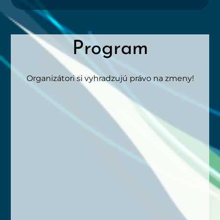
Program
Orga­ni­zá­to­ri si vyhra­dzu­jú prá­vo na zmeny!