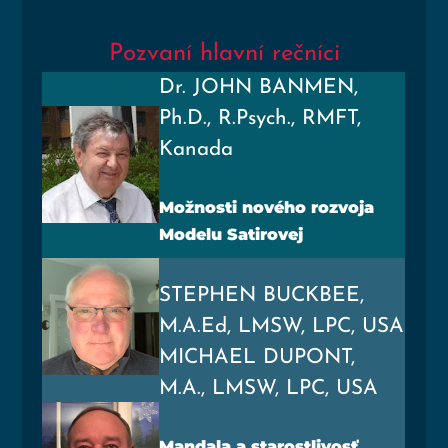
Pozvaní hlavní rečníci
Dr. JOHN BANMEN,
Ph.D., R.Psych., RMFT,
Kanada
Mož­nos­ti nové­ho roz­vo­ja
Mode­lu Satirovej
STEPHEN BUCKBEE,
M.A.Ed, LMSW, LPC, USA
MICHAEL DUPONT,
M.A., LMSW, LPC, USA
Man­da­la a sta­rost­li­vosť