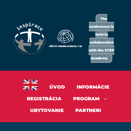
The
conference is
held in
collaboration
with the STEP
Academy
ÚVOD
INFORMÁCIE
REGISTRÁCIA
PROGRAM
UBYTOVANIE
PARTNERI