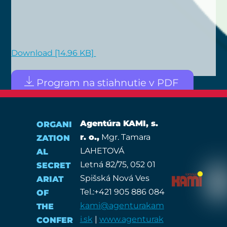
Down­lo­ad [14.96 KB]
Prog­ram na stia­hnu­tie v PDF
Agentúra KAMI, s.
ORGANI
r. o.,
Mgr. Tamara
ZATION
LAHETOVÁ
AL
Letná 82/75, 052 01
SECRET
Spišská Nová Ves
ARIAT
Tel.:+421 905 886 084
OF
kami@agenturakam
THE
i.sk
|
www.agenturak
CONFER