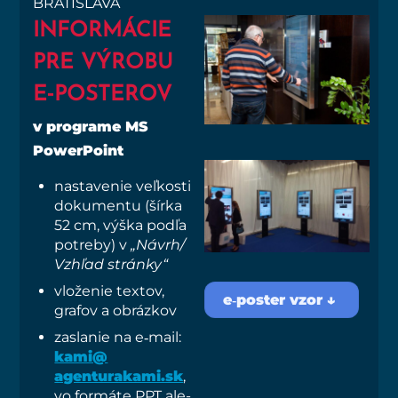
BRATISLAVA
INFORMÁCIE
PRE VÝROBU
E‑POSTEROV
v prog­ra­me MS
PowerPoint
nasta­ve­nie veľ­kos­ti
doku­men­tu (šír­ka
52 cm, výš­ka pod­ľa
potre­by) v
„Návrh/​
Vzhľad stránky“
vlo­že­nie tex­tov,
e‑poster vzor ↓
gra­fov a obrázkov
zasla­nie na e‑mail:
kami@​
agenturakami.​sk
,
vo for­má­te PPT ale­