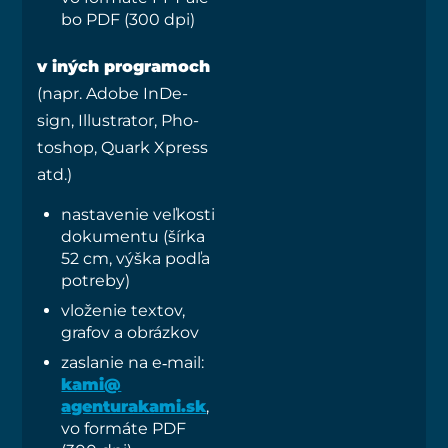
bo PDF (300 dpi)
v iných prog­ra­moch
(napr. Ado­be InDe­
sign, Illu­stra­tor, Pho­
tos­hop, Quark Xpress
atd.)
nasta­ve­nie veľ­kos­ti
doku­men­tu (šír­ka
52 cm, výš­ka pod­ľa
potreby)
vlo­že­nie tex­tov,
gra­fov a obrázkov
zasla­nie na e‑mail:
kami@​
agenturakami.​sk
,
vo for­má­te PDF