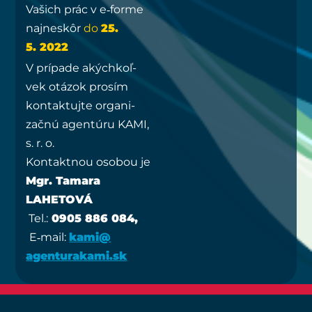
Vašich prác v e‑forme
naj­ne­skôr
do
25.
5. 2022
V prí­pa­de akých­koľ­
vek otá­zok pro­sím
kon­tak­tuj­te orga­ni­
zač­nú agen­tú­ru KAMI,
s. r. o.
Kon­takt­nou oso­bou je
Mgr. Tama­ra
LAHETOVÁ
Tel.:
0905 886 084,
E‑mail:
kami@​
agenturakami.​sk