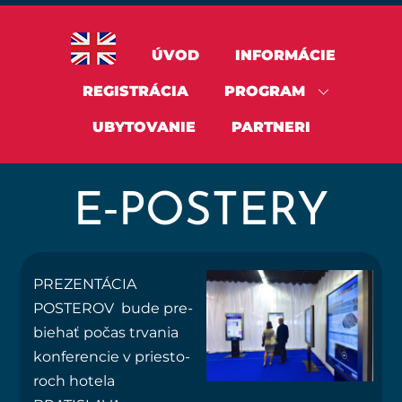
ÚVOD
INFORMÁCIE
REGISTRÁCIA
PROGRAM
UBYTOVANIE
PARTNERI
E‑POSTERY
PREZENTÁCIA
POSTEROV
bude pre­
bie­hať počas trva­nia
kon­fe­ren­cie v pries­to­
roch hote­la