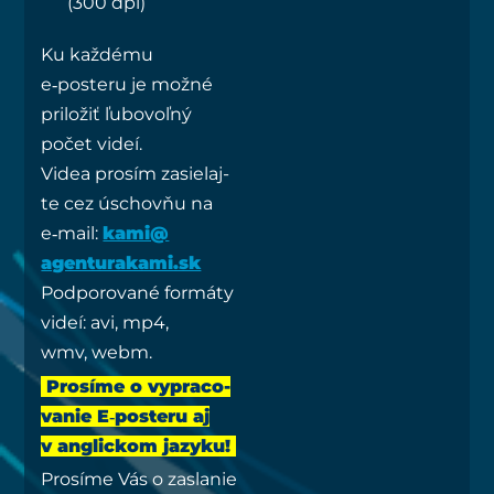
(300 dpi)
Ku kaž­dé­mu
e‑posteru je mož­né
pri­lo­žiť ľubo­voľ­ný
počet videí.
Videa pro­sím zasie­laj­
te cez úschov­ňu na
e‑mail:
kami@​
agenturakami.​sk
Pod­po­ro­va­né for­má­ty
videí: avi, mp4,
wmv, webm.
Pro­sí­me o vypra­co­
va­nie E‑posteru aj
v anglic­kom jazy­ku!
Pro­sí­me Vás o zasla­nie